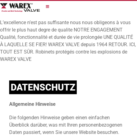
Skip
to
content
L’excellence n’est pas suffisante
nous nous obligeons à vous
offrir le plus haut degre de qualite
NOTRE ENGAGEMENT
Qualité, fonctionnalité et durée de vie prolongée
UNE QUALITÉ
À LAQUELLE SE FIER!
WAREX VALVE depuis 1964
RETOUR. ICI,
TOUT EST SÛR.
Robinets protégés contre les explosions de
WAREX VALVE
DATENSCHUTZ
Allgemeine Hinweise
Die folgenden Hinweise geben einen einfachen
Überblick darüber, was mit Ihren personenbezogenen
Daten passiert, wenn Sie unsere Website besuchen.