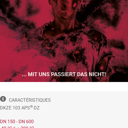
CARACTÉRISTIQUES
®
DKZE 103 APS
DZ
DN 150 - DN 600