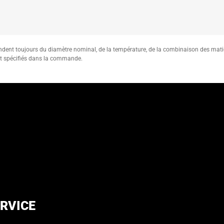
endent toujours du diamètre nominal, de la température, de la combinaison des mat
nt spécifiés dans la commande.
RVICE