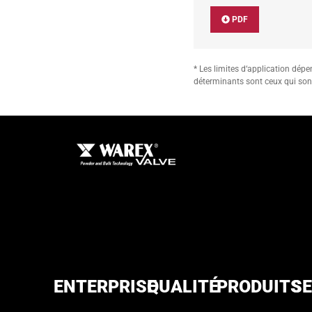
PDF
* Les limites d‘application dép
déterminants sont ceux qui so
ENTERPRISE
QUALITÉ
PRODUITS
SE