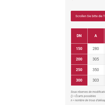
Scrollen Sie bitte die 
DN
A
150
280
200
305
250
350
300
303
Sous réserves de modificati
() = Écarts possibles
n = nombre de trous d‘alésa