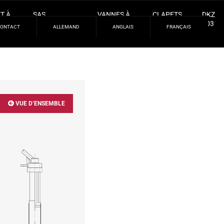
T À
SAS
VANNES À
CLAPETS
DKZ
AU
SÉQUENTIELS
MANCHON
ANTI-
103
CONTACT
ALLEMAND
ANGLAIS
FRANÇAIS
IQUE
RETOUR
VUE D’ENSEMBLE