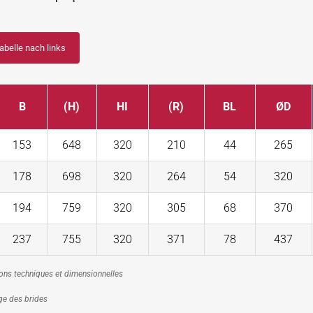
Tabelle nach links
B
(H)
HI
(R)
BL
ØD
153
648
320
210
44
265
178
698
320
264
54
320
194
759
320
305
68
370
237
755
320
371
78
437
ons techniques et dimensionnelles
ge des brides