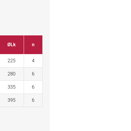
ØLk
n
225
4
280
6
335
6
395
6