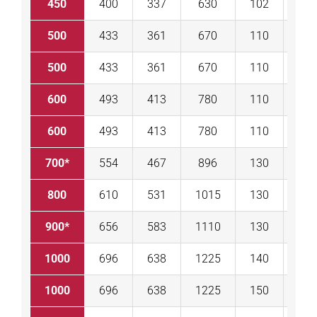
450
400
337
630
102
D
500
433
361
670
110
RC 
500
433
361
670
110
RC 
600
493
413
780
110
RC 
600
493
413
780
110
RC 
700*
554
467
896
130
RC 
800
610
531
1015
130
RC 
900*
656
583
1110
130
RC 
1000
696
638
1225
140
RC 
1000
696
638
1225
150
RC 