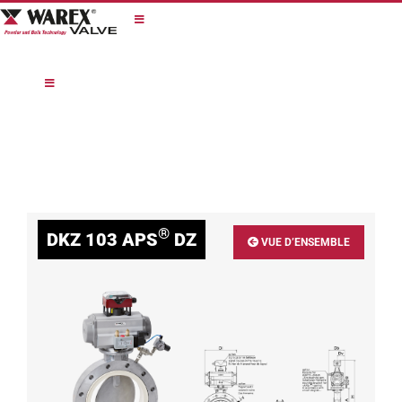
Skip
to
content
®
DKZ 103 APS
DZ
VUE D’ENSEMBLE