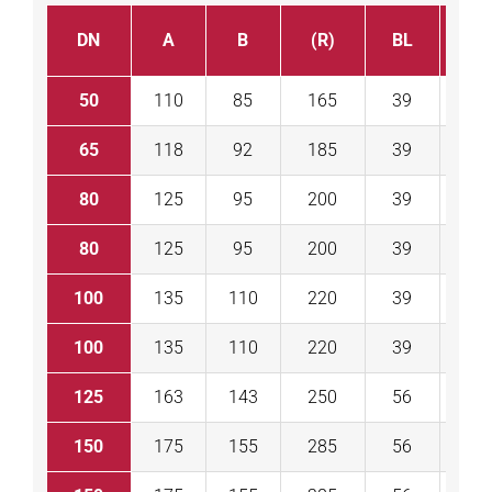
DN
A
B
(R)
BL
Act
50
110
85
165
39
D
65
118
92
185
39
D
80
125
95
200
39
D
80
125
95
200
39
D
100
135
110
220
39
D
100
135
110
220
39
D
125
163
143
250
56
D
150
175
155
285
56
D