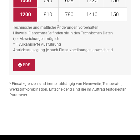
1000
696
638
1225
150
RC 
1200
810
780
1410
150
RC 
Technische und maßliche Änderungen vorbehalten
Hinweis: Flanschmaße finden sie in den Technischen Daten
() = Abweichungen möglich
* = vulkanisierte Ausführung
Antriebsauslegung je nach Einsatzbedinungen abweichend
PDF
* Einsatzgrenzen sind immer abhängig von Nennweite, Temperatur,
Werkstoffkombination. Entscheidend sind die im Auftrag festgelegten
Parameter.