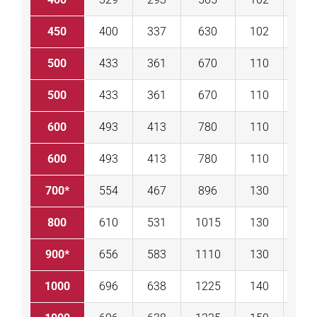
450
400
337
630
102
D
500
433
361
670
110
RC 
500
433
361
670
110
RC 
600
493
413
780
110
RC 
600
493
413
780
110
RC 
700*
554
467
896
130
RC 
800
610
531
1015
130
RC 
900*
656
583
1110
130
RC 
1000
696
638
1225
140
RC 