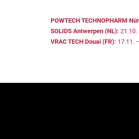
POWTECH TECHNOPHARM Nürn
SOLIDS Antwerpen (NL):
21.10.
VRAC TECH Douai (FR):
17.11. 