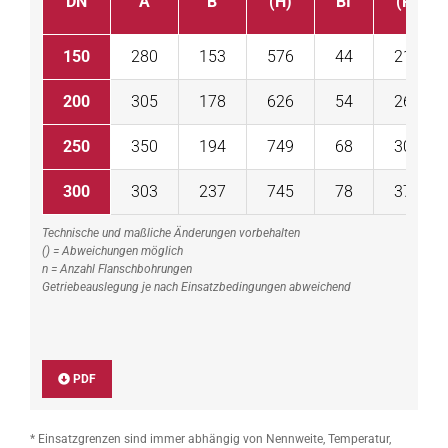
DN
A
B
(H)
BI
(R)
150
280
153
576
44
210
200
305
178
626
54
264
250
350
194
749
68
305
300
303
237
745
78
371
Technische und maßliche Änderungen vorbehalten
() = Abweichungen möglich
n = Anzahl Flanschbohrungen
Getriebeauslegung je nach Einsatzbedingungen abweichend
PDF
* Einsatzgrenzen sind immer abhängig von Nennweite, Temperatur,