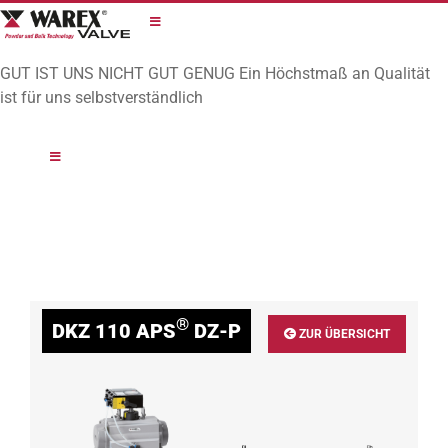
Zum
Inhalt
springen
GUT IST UNS NICHT GUT GENUG
Ein Höchstmaß an Qualität
ist für uns selbstverständlich
®
DKZ 110 APS
DZ-P
ZUR ÜBERSICHT