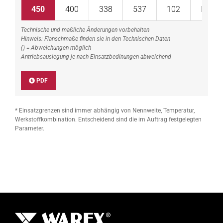
450
400
338
537
102
DR 60
Technische und maßliche Änderungen vorbehalten
Hinweis: Flanschmaße finden sie in den Technischen Daten
() = Abweichungen möglich
Antriebsauslegung je nach Einsatzbedinungen abweichend
PDF
* Einsatzgrenzen sind immer abhängig von Nennweite, Temperatur,
Werkstoffkombination. Entscheidend sind die im Auftrag festgelegten
Parameter.