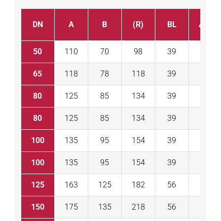
DN
A
B
(R)
BL
Antri
50
110
70
98
39
DR 3
65
118
78
118
39
DR 3
80
125
85
134
39
DR 3
80
125
85
134
39
DR 6
100
135
95
154
39
DR 3
100
135
95
154
39
DR 6
125
163
125
182
56
DR 6
150
175
135
218
56
DR 6